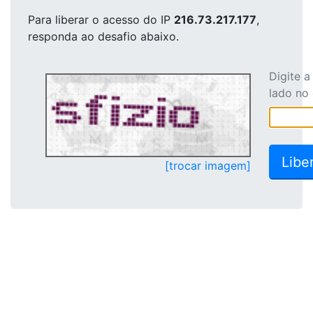
Para liberar o acesso
do IP
216.73.217.177
,
responda ao desafio abaixo.
Digite 
lado no
[trocar imagem]