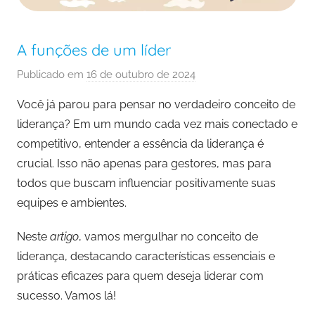
A funções de um líder
Publicado em
16 de outubro de 2024
p
o
Você já parou para pensar no verdadeiro conceito de
r
liderança? Em um mundo cada vez mais conectado e
M
competitivo, entender a essência da liderança é
a
crucial. Isso não apenas para gestores, mas para
r
todos que buscam influenciar positivamente suas
c
equipes e ambientes.
e
l
Neste
artigo
, vamos mergulhar no conceito de
o
liderança, destacando características essenciais e
F
práticas eficazes para quem deseja liderar com
e
r
sucesso. Vamos lá!
r