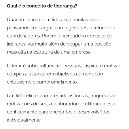
Qual é o conceito de liderança?
a
z
Quando falamos em liderança, muitas vezes
d
pensamos em cargos como gestores, diretores ou
e
coordenadores. Porém, o verdadeiro conceito de
S
liderança vai muito além de ocupar uma posição
o
u
mais alta na estrutura de uma empresa.
z
Liderar é sobre influenciar pessoas, inspirar e motivar
a
equipes a alcançarem objetivos comuns com
entusiasmo e comprometimento.
Um líder eficaz compreende as forças, fraquezas e
motivações de seus colaboradores, utilizando esse
conhecimento para orientá-los e desenvolvê-los
individualmente.